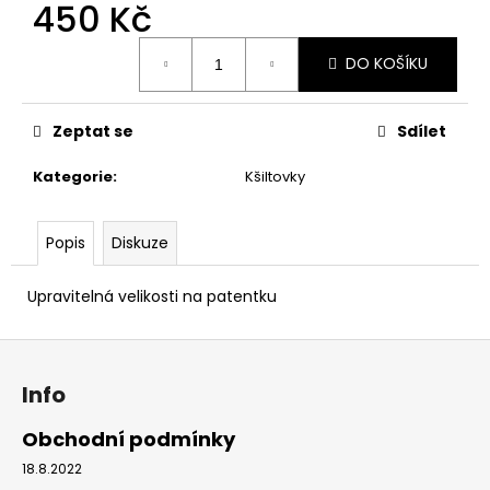
č
450 Kč
u
Měrná
j
DO KOŠÍKU
cena:
e
m
e
Zeptat se
Sdílet
Kategorie
:
Kšiltovky
OVERSIZE
TRIČKO
FUCK
TOXIC
Popis
Diskuze
POSITIVITY
790
Upravitelná velikosti na patentku
Kč
Z
á
Info
p
a
Obchodní podmínky
t
18.8.2022