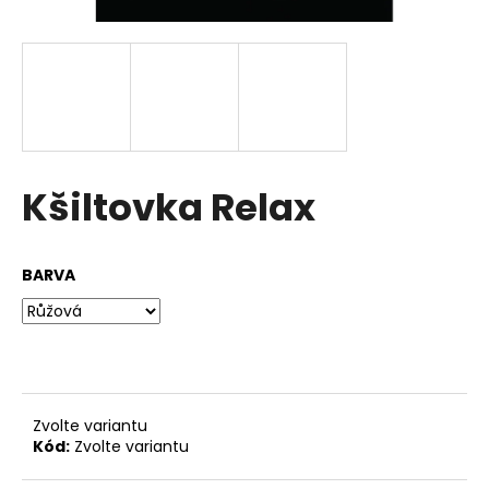
a
j
í
t
?
Kšiltovka Relax
HLEDAT
BARVA
D
o
p
o
Zvolte variantu
r
Kód:
Zvolte variantu
u