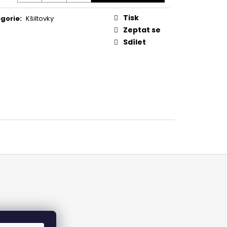
O DO IT ČERNÉ
Tisk
gorie
:
Kšiltovky
Zeptat se
Sdílet