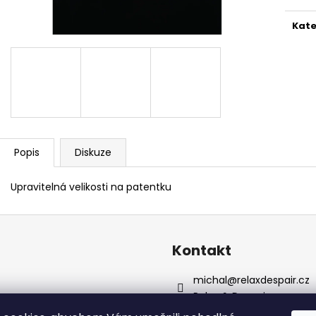
OVERSIZE TRIČKO CAN YOU FEEL IT MIX 2
OVERSIZE TRIČK
790 Kč
790 Kč
Kate
Popis
Diskuze
Upravitelná velikosti na patentku
Kontakt
michal
@
relaxdespair.cz
Relax & Despair
relax_and_despair