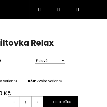
Hledat
Přihlášení
Nákupní
košík
iltovka Relax
A
te variantu
Kód:
Zvolte variantu
Následující
0 Kč
ná
DO KOŠÍKU
: