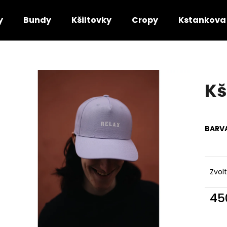
y
Bundy
Kšiltovky
Cropy
Kstankova
Co potřebujete najít?
Kš
HLEDAT
BARV
Doporučujeme
Zvol
45
Měr
cena