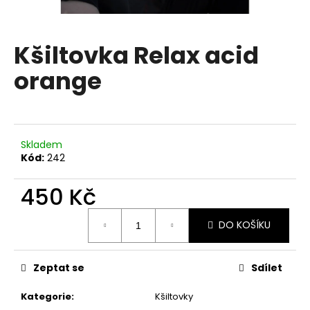
a
j
Kšiltovka Relax acid
í
t
orange
?
Skladem
Kód:
242
HLEDAT
450 Kč
Měrná
D
DO KOŠÍKU
cena:
o
p
o
Zeptat se
Sdílet
r
u
Kategorie
:
Kšiltovky