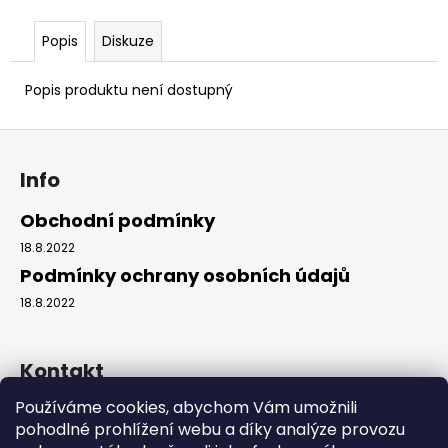
č
u
Popis
Diskuze
j
e
m
Popis produktu není dostupný
e
Z
á
OVERSIZE
Info
p
TRIČKO
FUCK
a
Obchodní podmínky
TOXIC
POSITIVITY
t
18.8.2022
í
790
Podmínky ochrany osobních údajů
Kč
18.8.2022
Kontakt
Používáme cookies, abychom Vám umožnili
michal
@
relaxdespair.cz
pohodlné prohlížení webu a díky analýze provozu
Relax & Despair