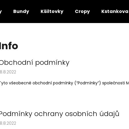
y
Bundy
Kšiltovky
Cropy
Kstankova
Co potřebujete najít?
Info
HLEDAT
V
Obchodní podmínky
ý
18.8.2022
p
Doporučujeme
i
Tyto všeobecné obchodní podmínky (“Podmínky”) společnosti Mic
s
č
l
á
Podmínky ochrany osobních údajů
n
18.8.2022
k