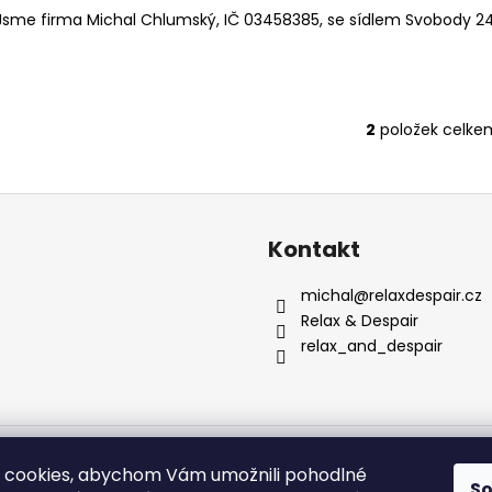
OVERSIZE TRIČKO CAN YOU FEEL IT MIX 2
OVERSIZE TRIČK
ů
Jsme firma Michal Chlumský, IČ 03458385, se sídlem Svobody 2496
790 Kč
790 Kč
2
položek celke
O
v
l
á
d
Kontakt
a
c
michal
@
relaxdespair.cz
í
Relax & Despair
p
relax_and_despair
r
v
k
y
 vyhrazena.
v
 cookies, abychom Vám umožnili pohodlné
ý
S