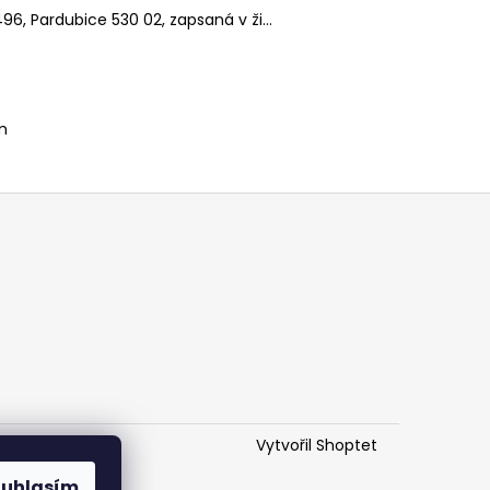
O DO IT ČERNÉ
, Pardubice 530 02, zapsaná v ži...
m
Vytvořil Shoptet
ouhlasím