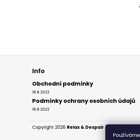
OVERSIZE TRIČKO CAN YOU FEEL IT MIX 1
l
790 Kč
Z
á
Info
p
a
Obchodní podmínky
t
18.8.2022
í
Podmínky ochrany osobních údajů
18.8.2022
Copyright 2026
Relax & Despair
. Všechna práva
Používáme