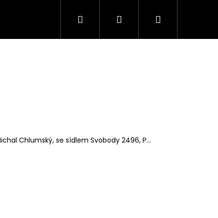
Hledat
Přihlášení
Nákupní
košík
hal Chlumský, se sídlem Svobody 2496, P...
Následující